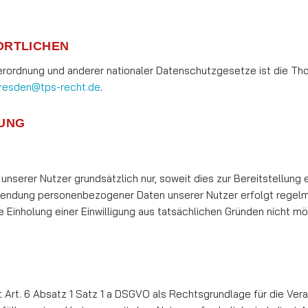
ORTLICHEN
ordnung und anderer nationaler Da­ten­schutz­­gesetze ist die Th
resden@tps-recht.de
.
TUNG
er Nutzer grundsätzlich nur, soweit dies zur Be­reit­­­­stellung 
wendung personenbezogener Daten unserer Nutzer erfolgt regelmäß
e Einholung einer Einwilligung aus tat­säch­li­chen Gründen nicht 
t Art. 6 Absatz 1 Satz 1 a DSGVO als Rechts­­grund­­­­lage für die 