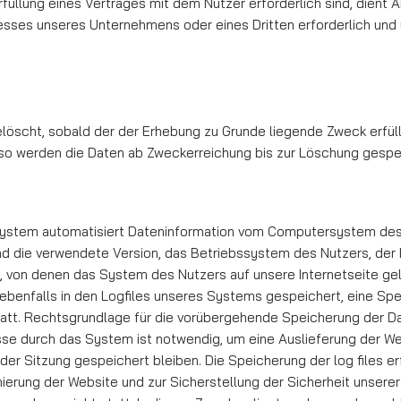
Er­fül­lung eines Vertrages mit dem Nutzer erforderlich sind, dient A
sses unseres Un­ter­­neh­mens oder eines Dritten er­forderlich und
ht, sobald der der Erhebung zu Grunde lie­­­gende Zweck erfüllt
ren, so werden die Daten ab Zweckerreichung bis zur Löschung gesper
 System automatisiert Dateninformation vom Computer­sys­­­tem 
und die verwendete Version, das Betriebssystem des Nutzers, der 
s, von denen das System des Nutzers auf unse­re Internetseite g
ebenfalls in den Logfiles unseres Systems gespeichert, eine S
t. Rechtsgrundlage für die vorübergehende Speicherung der Daten 
e durch das System ist notwendig, um eine Auslieferung der Web
er Sitzung gespeichert bleiben. Die Spei­che­rung der log files er
mierung der Website und zur Sicherstellung der Sicherheit unsere