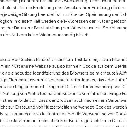
enhang nicht statt. In diesen Zwec­ken liegt auch unser berecht
bald sie für die Erreichung des Zweckes ihrer Erhebung nicht meh
die jeweilige Sit­zung beendet ist. Im Falle der Speicherung der D
öglich. In diesem Fall werden die IP-Adressen der Nutzer ge­lösc
ng der Daten zur Bereitstellung der Website und die Speicherung de
ens des Nutzers keine Widerspruchsmöglichkeit.
ies. Bei Cookies handelt es sich um Textdateien, die im Intern
 ein Nutzer eine Website auf, so kann ein Cookie auf dem Betri
e eine eindeutige Identifizierung des Browsers beim erneuten Auf
Einige Elemente unserer Internetseite erfordern es, dass der auf
e Verarbeitung personenbezogener Daten unter Verwendung von Coo
 Nutzung von Web­si­tes für den Nutzer zu vereinfachen. Einige F
 ist es erforderlich, dass der Browser auch nach einem Sei­ten­we
ht zur Erstellung von Nutzerpro­fi­len verwendet. Cookies werd
e als Nutzer auch die volle Kontrolle über die Verwendung von Cooki
es deaktivieren o­der einschränken. Bereits gespeicherte Cookie