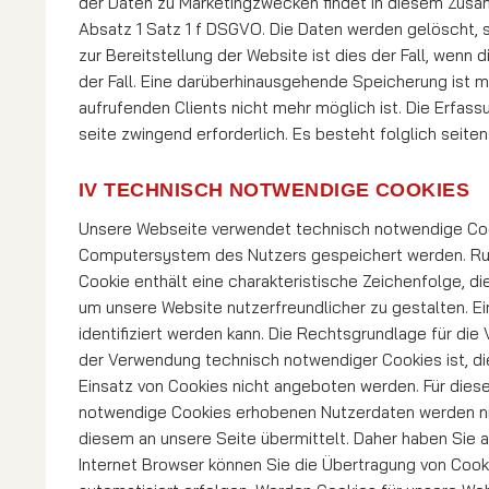
der Daten zu Marketingzwecken findet in diesem Zusamm
Absatz 1 Satz 1 f DSGVO. Die Daten werden gelöscht, so
zur Bereitstellung der Website ist dies der Fall, wenn 
der Fall. Eine darüberhinausgehende Speicherung ist m
aufrufenden Clients nicht mehr möglich ist. Die Erfassu
seite zwingend erforderlich. Es besteht folglich seit
IV TECHNISCH NOTWENDIGE COOKIES
Unsere Webseite verwendet technisch notwendige Cook
Computersystem des Nutzers gespeichert werden. Ruft
Cookie enthält eine charakteristische Zeichenfolge, di
um unsere Website nutzerfreund­li­cher zu gestalten. 
identifiziert werden kann. Die Rechtsgrundlage für di
der Verwendung technisch notwendiger Cookies ist, die
Einsatz von Coo­kies nicht angeboten werden. Für diese
notwendige Cookies erhobenen Nutzerdaten werden nic
diesem an unsere Seite ü­ber­­­mit­telt. Daher haben Si
Internet Browser können Sie die Übertragung von Cooki