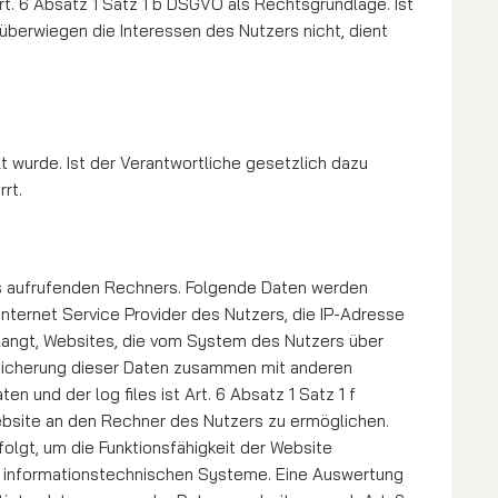
rt. 6 Absatz 1 Satz 1 b DSGVO als Rechts­grund­la­ge. Ist
 überwiegen die Interessen des Nutzers nicht, dient
 wurde. Ist der Verantwortliche gesetzlich dazu
rt.
des aufrufenden Rechners. Folgende Daten werden
Internet Service Provider des Nutzers, die IP-Adresse
elangt, Websites, die vom System des Nutzers über
peicherung dieser Daten zusammen mit anderen
und der log files ist Art. 6 Absatz 1 Satz 1 f
site an den Rechner des Nutzers zu er­mög­lichen.
folgt, um die Funktionsfähigkeit der Website
r informationstechnischen Sys­te­me. Eine Auswertung