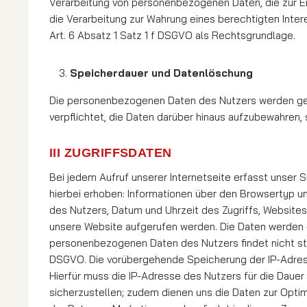
Verarbeitung von per­so­nen­be­zo­ge­nen Da­ten, die zur 
die Verarbeitung zur Wahrung eines berechtigten Intere
Art. 6 Absatz 1 Satz 1 f DSGVO als Rechts­grund­lage.
Speicherdauer und Datenlöschung
Die personenbezogenen Daten des Nutzers werden gelösc
verpflichtet, die Daten darüber hinaus auf­­­zu­be­wah­
III ZUGRIFFSDATEN
Bei jedem Aufruf unserer Internetseite erfasst unser
hierbei erhoben: Informationen über den Brow­ser­typ 
des Nutzers, Datum und Uhrzeit des Zugriffs, Website
unsere Website aufgerufen werden. Die Daten werden 
personenbezogenen Daten des Nutzers findet nicht stat
DSGVO. Die vorübergehende Speicherung der IP-Adress
Hierfür muss die IP-Adresse des Nutzers für die Dauer d
sicherzustellen; zudem dienen uns die Da­ten zur Opti