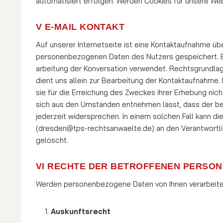
automati­siert erfolgen. Werden Cookies für unsere We
V E-MAIL KONTAKT
Auf unserer Internetseite ist eine Kontaktaufnahme übe
personenbezogenen Daten des Nutzers gespeichert. Es 
ar­bei­tung der Konversation verwendet. Rechtsgrundlag
dient uns allein zur Bearbeitung der Kontakt­aufnah­me
sie für die Erreichung des Zweckes ihrer Erhebung nicht 
sich aus den Umständen ent­neh­men lässt, dass der b
jederzeit widersprechen. In einem solchen Fall kann di
(dresden@tps-rechtsanwaelte.de) an den Verantwortli
gelöscht.
VI RECHTE DER BETROFFENEN PERSON
Werden personenbezogene Daten von Ihnen verarbeitet
Auskunftsrecht