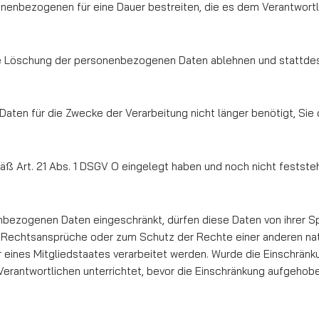
onenbezogenen für eine Dauer bestreiten, die es dem Ver­antwortli
die Löschung der personenbezogenen Daten ablehnen und statt­de
aten für die Zwecke der Verarbeitung nicht länger be­nö­tigt, S
ß Art. 21 Abs. 1 DSGV O eingelegt haben und noch nicht fest­ste
bezogenen Daten eingeschränkt, dürfen diese Daten von ihrer Spe
n Rechtsansprüche oder zum Schutz der Rechte einer anderen nat
r eines Mitgliedstaates verarbeitet wer­den. Wurde die Einschrä
erantwortlichen unterrichtet, bevor die Einschränkung aufgehob