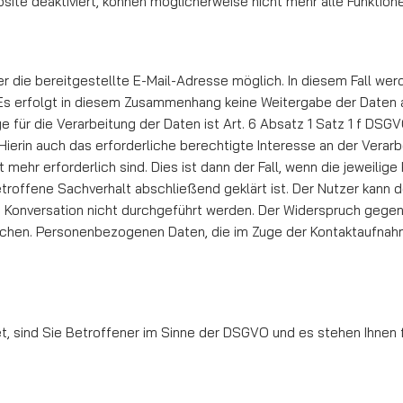
bsite deaktiviert, können möglicherweise nicht mehr alle Funktio­
r die bereitgestellte E-Mail-Adresse möglich. In diesem Fall wer
erfolgt in die­sem Zusammenhang keine Weitergabe der Daten an 
e für die Verarbeitung der Daten ist Art. 6 Absatz 1 Satz 1 f DS
. Hierin auch das erforderliche berechtigte Interesse an der Vera
mehr erforderlich sind. Dies ist dann der Fall, wenn die jeweilige 
etroffene Sachverhalt abschließend geklärt ist. Der Nutzer kann
e Konversation nicht durch­­geführt werden. Der Widerspruch gegen
chen. Personenbezogenen Daten, die im Zuge der Kontaktaufnahme
, sind Sie Betroffener im Sinne der DSGVO und es ste­hen Ihne