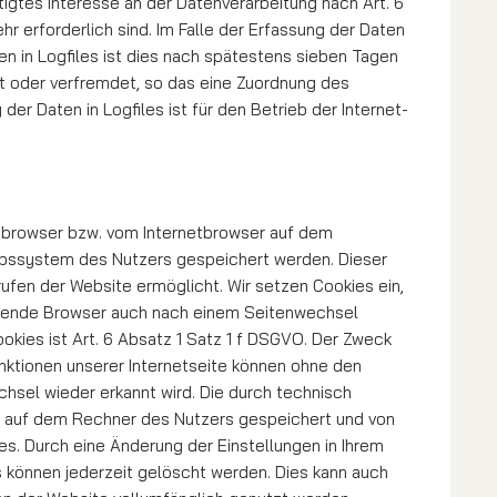
igtes Interesse an der Datenverarbeitung nach Art. 6
r erforderlich sind. Im Falle der Erfassung der Daten
aten in Logfiles ist dies nach spätestens sieben Tagen
ht oder verfremdet, so das eine Zuordnung des
r Daten in Logfiles ist für den Betrieb der In­ter­net­
etbrowser bzw. vom Internetbrowser auf dem
ebssystem des Nutzers gespeichert werden. Dieser
rufen der Website ermöglicht. Wir setzen Cookies ein,
rufende Browser auch nach ei­nem Seitenwechsel
kies ist Art. 6 Ab­satz 1 Satz 1 f DSGVO. Der Zweck
unktionen unserer Internetseite können ohne den
ch­sel wieder erkannt wird. Die durch technisch
en auf dem Rechner des Nutzers gespeichert und von
es. Durch eine Än­­derung der Einstellungen in Ihrem
s können jederzeit gelöscht werden. Dies kann auch