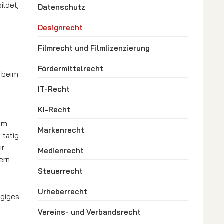
ildet,
Datenschutz
Designrecht
Filmrecht und Filmlizenzierung
Fördermittelrecht
 beim
IT-Recht
KI-Recht
nem
Markenrecht
 tätig
ir
Medienrecht
ern
Steuerrecht
Urheberrecht
ügiges
Vereins- und Verbandsrecht