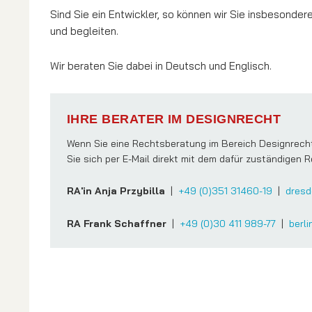
Sind Sie ein Entwickler, so können wir Sie insbesond
und begleiten.
Wir beraten Sie dabei in Deutsch und Englisch.
IHRE BERATER IM DESIGNRECHT
Wenn Sie eine Rechtsberatung im Bereich Designrecht 
Sie sich per E-Mail direkt mit dem dafür zuständigen R
RA'in Anja Przybilla
|
+49 (0)351 31460-19
|
dresd
RA Frank Schaffner
|
+49 (0)30 411 989-77
|
berli