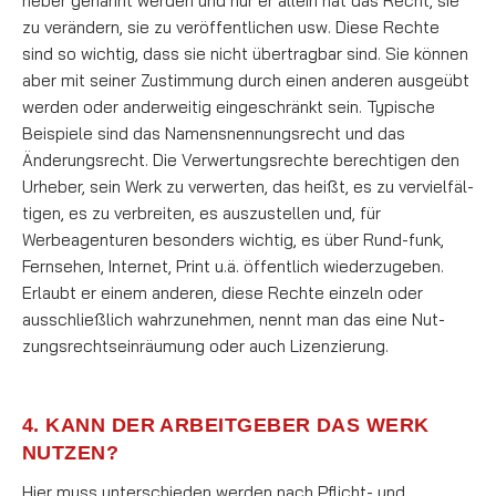
heber ge­nannt werden und nur er allein hat das Recht, sie
zu ver­än­dern, sie zu veröffentlichen usw. Diese Rech­te
sind so wichtig, dass sie nicht übertragbar sind. Sie können
aber mit seiner Zu­stim­mung durch einen anderen ausgeübt
werden oder an­der­wei­tig ein­ge­schränkt sein. Typische
Beispiele sind das Namensnennungsrecht und das
Änderungsrecht. Die Verwertungsrechte berechtigen den
Urheber, sein Werk zu verwerten, das heißt, es zu ver­viel­fäl­
ti­gen, es zu verbreiten, es auszustellen und, für
Werbeagenturen besonders wichtig, es über Rund-funk,
Fernsehen, Internet, Print u.ä. öffentlich wiederzugeben.
Erlaubt er einem anderen, diese Rechte einzeln oder
ausschließlich wahrzunehmen, nennt man das ei­­ne Nut­
zungs­rechtsein­räu­mung oder auch Lizenzierung.
4. KANN DER ARBEITGEBER DAS WERK
NUTZEN?
Hier muss unterschieden werden nach Pflicht- und