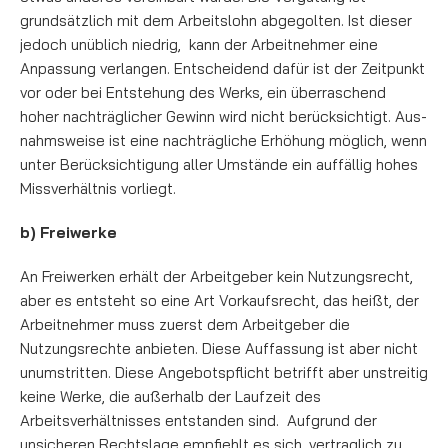
grundsätzlich mit dem Arbeitslohn abgegolten. Ist dieser
jedoch unüblich niedrig, kann der Ar­beit­neh­mer eine
Anpassung verlangen. Ent­schei­dend dafür ist der Zeit­­­punkt
vor oder bei Entstehung des Werks, ein über­ra­schend
hoher nachträglicher Ge­winn wird nicht berücksichtigt. Aus­
nahmsweise ist eine nachträgliche Er­höhung mög­lich, wenn
unter Berücksichtigung aller Um­stän­de ein auf­fäl­­lig hohes
Missverhältnis vor­liegt.
b) Freiwerke
An Freiwerken erhält der Arbeitgeber kein Nutzungsrecht,
aber es entsteht so eine Art Vor­kaufs­recht, das heißt, der
Arbeitnehmer muss zuerst dem Arbeitgeber die
Nutzungsrechte anbieten. Diese Auf­fas­sung ist aber nicht
unumstritten. Diese Angebotspflicht betrifft aber unstreitig
keine Werke, die außerhalb der Laufzeit des
Arbeitsverhältnisses ent­standen sind. Aufgrund der
unsicheren Rechts­­lage empfiehlt es sich, vertraglich zu