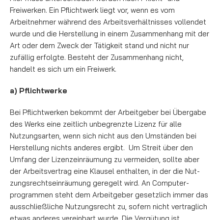
Freiwerken. Ein Pflichtwerk liegt vor, wenn es vom
Arbeitnehmer während des Arbeitsverhältnisses vollendet
wur­de und die Herstellung in einem Zu­sammenhang mit der
Art oder dem Zweck der Tätigkeit stand und nicht nur
zufällig er­folg­te. Besteht der Zusammenhang nicht,
handelt es sich um ein Freiwerk.
a) Pflichtwerke
Bei Pflichtwerken bekommt der Arbeitgeber bei Übergabe
des Werks eine zeitlich unbe­grenz­­­­te Lizenz für al­­le
Nutzungsarten, wenn sich nicht aus den Umständen bei
Herstellung nichts anderes ergibt. Um Streit über den
Umfang der Lizenzeinräumung zu vermeiden, sollte aber
der Arbeitsvertrag eine Klausel ent­halten, in der die Nut­
zungs­rechts­einräumung geregelt wird. An Com­pu­ter­
programmen steht dem Arbeitgeber gesetzlich immer das
aus­schließ­li­che Nut­zungs­recht zu, sofern nicht vertraglich
etwas anderes vereinbart wurde. Die Vergütung ist