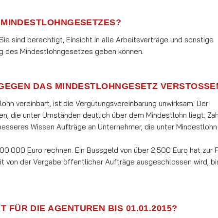
S MINDESTLOHNGESETZES?
ie sind berechtigt, Einsicht in alle Arbeitsverträge und sonstige
ung des Mindestlohngesetzes geben können.
 GEGEN DAS MINDESTLOHNGESETZ VERSTOSSEN
ohn vereinbart, ist die Vergütungsvereinbarung un­wirk­sam. Der
, die unter Um­stän­den deut­lich ü­ber dem Mindestlohn liegt. Zah
r bes­seres Wissen Aufträge an Unternehmer, die unter Mindestlohn
 500.000 Euro rechnen. Ein Bussgeld von über 2.500 Euro hat zur F
on der Vergabe öffentlicher Auf­trä­ge aus­ge­schlos­sen wird, bis
FÜR DIE AGENTUREN BIS 01.01.2015?