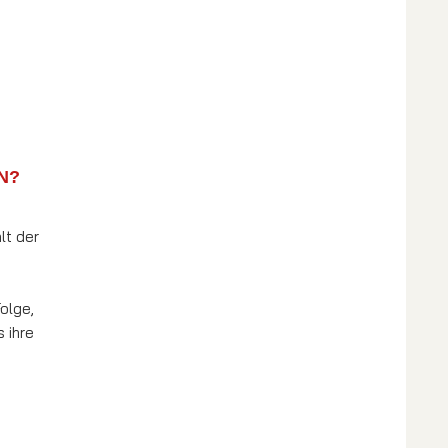
?
lt der
olge,
 ihre